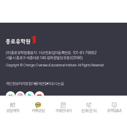
(주)종로유학원
대표자 : 이규헌
사업자등록번호 : 101-81-78682
서울시 종로구 세종대로 149 광화문빌딩 8층 (03186)
Copyright © Chongro Overseas Educational Institute. All Rights Reserved.
개인정보처리방침
이용약관
찾아오시는길
상담예약
카톡상담
무료안내서
전화문의
유학Q&A