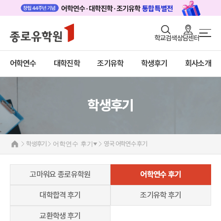
로그인
회원가입
학교검색
상담센터
학생후기
어학연수
바로가기
+
어학연수
대학진학
조기유학
학생후기
회사소개
대학진학
고마워요! 종로유학원
어학연수 후기
대학합격 후기
조기/캠프
조기유학 후기
교환학생 후기
학생후기
프로그램
학생후기
학생후기
어학연수 후기
영국 어학연수 후기
고객서비스
유학가이드
고마워요 종로유학원
어학연수 후기
종로유학원
대학합격 후기
조기유학 후기
교환학생 후기