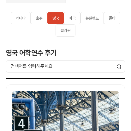
캐나다
호주
영국
미국
뉴질랜드
몰타
필리핀
영국 어학연수 후기