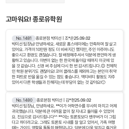
고마워요! 종로유학원
No. 1481
종로본점 박미선 | 조*은
25.09.02
박미선 팀장님! 안녕하세요. 새로운 홈스테이에는 만족하며 잘 살고
있어요. 가격이 10만원 정도 더 비싸지긴 했지만, 주인 아주머니도
좋으시고 환경도 괜찮습니다. 잘 배정해주셔서 덕분에 편안하게 생
활하고 있습니다. 이변이 없는 한 한국에 돌아갈 때까지 이곳에 있
을 것 같습니다. 신경 써 주심에 다시 한 번 감사드립니다.😊 전체적
인 학원 분위기도 괜찮아요! 코어 클래스를 제외하고는 본인이 취약
한 파트로 반을 옮길 수 있는 점도 좋습니다. 액티비티 활동도 자주
있어서 다른 학생들과 친해지는데 부담이 없는 것 같아요!🙂
No. 1480
종로본점 박미선 | 김*현
25.09.02
박미선 팀장님, 안녕하세요. **이가 어학연수를 무사히 마치고 어제
귀국했습니다. 덕분에 큰 어려움 없이 잘 지내고 돌아올 수 있었어
요. 진심으로 감사드립니다^^ **이는 토론토보다 밴쿠버가 더 그립
다고 하더라고요. 그래도 토론토 시내를 잘 알고 있어서, 가족 여행
때는 가이드 역할을 톡톡히 해줬답니다. 덕분에 더욱 알차고 즐거운