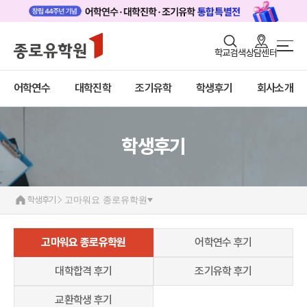
로그인
회원가입
학교검색
상담센터
학생후기
어학연수
바로가기
+
어학연수
대학진학
조기유학
학생후기
회사소개
대학진학
고마워요! 종로유학원
어학연수 후기
대학합격 후기
조기/캠프
조기유학 후기
교환학생 후기
학생후기
프로그램
학생후기
학생후기
고마워요 종로유학원
고객서비스
유학가이드
고마워요 종로유학원
어학연수 후기
종로유학원
대학합격 후기
조기유학 후기
교환학생 후기