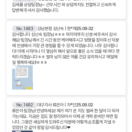
김새롬 상담팀장님~ 근무시간 외 상담까지도 친절하고 신속하게
답변해 주셔서 감사했습니다.
No. 1483
강남본점 심난숙 | 한*재
25.09.02
감사합니다 심난숙 팀장님ㅎㅎㅎ 마지막까지 신경 써주셔서 감사
해요! 팀장님께서 긴 시간 동안 케어해주시고 방향을 잡아주신 덕분
에 인생에서 가장 큰 경험을 할 수 있게 되었습니다. 너무 감사합니
다! 이제 시작이니 더 열심히 해서 앞으로 좋은 소식 있을 때 마다 연
락드리겠습니다ㅎㅎ 얼마 남지 않은 여름 건강 유의하시고 매일매
일 행복하세요!!ㅎㅎㅎ
No. 1482
대구지사 류은아 | 자*단
25.09.02
류은아 팀장님! 안녕하세요! 제가 여기 온 지도 벌써 한 달이 다 되어
가는데요. 지금은 집도 잘 정리되어서 이제 곧 개학 준비만 하면 됩
니다. 그동안 세심하게 도와주신 덕분에 이렇게 순조롭게 지낼 수
있었던 것 같아 정말 감사드립니다❤