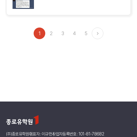
1
2
3
4
5
(주)종로유학원
대표자 : 이규헌
사업자등록번호 : 101-81-78682