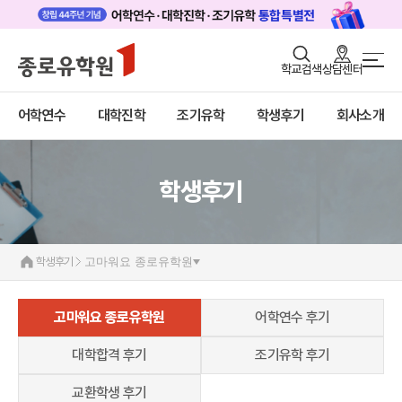
로그인
회원가입
학교검색
상담센터
학생후기
어학연수
바로가기
+
어학연수
대학진학
조기유학
학생후기
회사소개
대학진학
고마워요! 종로유학원
어학연수 후기
대학합격 후기
조기/캠프
조기유학 후기
교환학생 후기
학생후기
프로그램
학생후기
학생후기
고마워요 종로유학원
고객서비스
유학가이드
고마워요 종로유학원
어학연수 후기
종로유학원
대학합격 후기
조기유학 후기
교환학생 후기