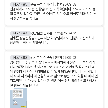
No. 1485
종로본점 박미선 | 장*혁
25.09.08
안녕하세요 박미선 팀장님! 저 잘 도착했습니다. 학교나 기숙사 생
활 좋은것 같아요. 다른 나라에서도 많이 오고 영어로 대화 많이 해
서 환경적으로 좋아요.
No. 1484
강남본점 김새롬 | 유*선
25.09.04
김새롬 상담팀장님~ 근무시간 외 상담까지도 친절하고 신속하게
답변해 주셔서 감사했습니다.
No. 1483
강남본점 심난숙 | 한*재
25.09.02
감사합니다 심난숙 팀장님ㅎㅎㅎ 마지막까지 신경 써주셔서 감사
해요! 팀장님께서 긴 시간 동안 케어해주시고 방향을 잡아주신 덕분
에 인생에서 가장 큰 경험을 할 수 있게 되었습니다. 너무 감사합니
다! 이제 시작이니 더 열심히 해서 앞으로 좋은 소식 있을 때 마다 연
락드리겠습니다ㅎㅎ 얼마 남지 않은 여름 건강 유의하시고 매일매
일 행복하세요!!ㅎㅎㅎ