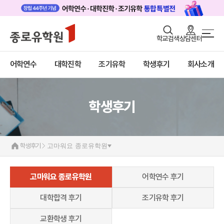
로그인
회원가입
학교검색
상담센터
학생후기
어학연수
바로가기
+
어학연수
대학진학
조기유학
학생후기
회사소개
대학진학
고마워요! 종로유학원
어학연수 후기
대학합격 후기
조기/캠프
조기유학 후기
교환학생 후기
학생후기
프로그램
학생후기
학생후기
고마워요 종로유학원
고객서비스
유학가이드
고마워요 종로유학원
어학연수 후기
종로유학원
대학합격 후기
조기유학 후기
교환학생 후기