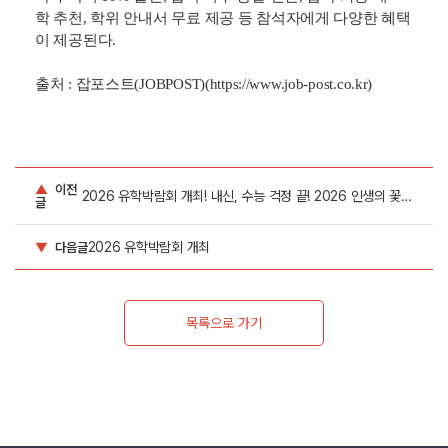
검정 고시생, 편입을 희망하는 대학생 및 휴학생 등이다.
설명회는 2시 미국을 시작으로 <우수 랭킹, 취업에 유리
한 미국 대학>이라는 주제를 시작으로 엔비디아 젠슨황
의 모교 오리건주립대(OSU)의 STEM/경영, 수능으로도 가
능한 미국 100위권 대학 등에 대해 소개한다.
3시 캐나다는 <랭킹 높고 취업 잘 되는 대학 진학>이라
는 주제로 6등급, 검정고시, 수능으로 입학 가능한 정보
를 공유하며, 졸업 후 3년 취업 비자 & 영주권 기회에 대해
서 비교 설명한다.
4시 영국은 <세계 50위 명문대 쉽게 진학하기>로 내신 6-7
등급으로도 가능한 영국 대학 입학 방법과 약대/의대/수의
대/공학/경영 등 전공별 대학 안내를 전략적으로 소개한다.
참석자는 설명회 중간에도 1:1 맞춤 상담을 받을 수 있으
며, 설명회는 하나 혹은 복수 신청이 가능하다. 더불어, 대
학 수속비 10% 할인, 합격 여부 당일 진단, 입학 가능 대
학 추천, 학위 안내서 무료 제공 등 참석자에게 다양한 혜택
이 제공된다.
출처 : 잡포스트(JOBPOST)(
https://www.job-post.co.kr
)