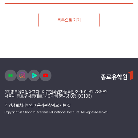
학위 유학 및 조기유학 등록자가에게는 수속비 할인, 어
학연수 등록시 학비 할인에 유학 지원금 더블혜택으로
최대 850만원이 제공되며, 4주 무료 어학연수 등 추가
적인 혜택까지 받아볼 수 있다”라고 밝혔다.
유학 박람회 사전 신청 및 자세한 사항은 종로유학원 공
식홈페이지에서 확인할 수 있다.
'해외대학 진학 설명회'개최
▲
이전글
전미 항공대 1위, 엠브리리들, 26년 9월 마감 임박
▼
다음글
목록으로 가기