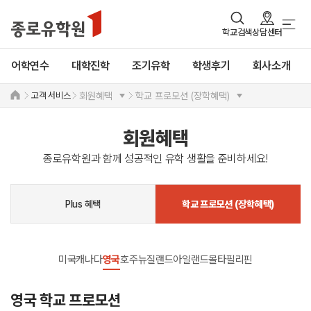
학교검색
상담센터
어학연수
대학진학
조기유학
학생후기
회사소개
고객 서비스
회원혜택
학교 프로모션 (장학혜택)
회원혜택
종로유학원과 함께 성공적인 유학 생활을 준비하세요!
Plus 혜택
학교 프로모션 (장학혜택)
미국
캐나다
영국
호주
뉴질랜드
아일랜드
몰타
필리핀
영국 학교 프로모션