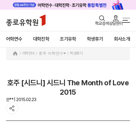
로그인
회원가입
학교검색
상담센터
어학연수 메인
어학연수
바로가기
+
어학연수
대학진학
조기유학
학생후기
회사소개
대학진학
미국
캐나다
조기/캠프
어학연수
호주 어학연수
학생후기
영국
호주
프로그램
호주 어학연수 안내
학생후기
과정소개
호주 [시드니] 시드니 The Month of Love
프로그램
고객서비스
2015
학생후기
관** | 2015.02.23
유학가이드
프로모션
뉴질랜드
종로유학원
아일랜드
몰타
필리핀
일본