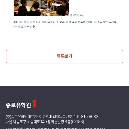
목록보기
(주)종로유학원
대표자 : 이규헌
사업자등록번호 : 101-81-78682
서울시 종로구 세종대로 149 광화문빌딩 8층 (03186)