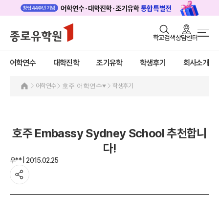
로그인
회원가입
학교검색
상담센터
어학연수 메인
어학연수
바로가기
+
어학연수
대학진학
조기유학
학생후기
회사소개
대학진학
미국
캐나다
조기/캠프
어학연수
호주 어학연수
학생후기
영국
호주
프로그램
호주 어학연수 안내
학생후기
과정소개
호주 Embassy Sydney School 추천합니
프로그램
고객서비스
다!
학생후기
우** | 2015.02.25
유학가이드
프로모션
뉴질랜드
종로유학원
아일랜드
몰타
필리핀
일본