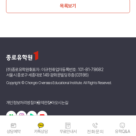
목록보기
(주)종로유학원
대표자 : 이규헌
사업자등록번호 : 101-81-78682
서울시 종로구 세종대로 149 광화문빌딩 8층 (03186)
Copyright © Chongro Overseas Educational Institute. All Rights Reserved.
개인정보처리방침
이용약관
찾아오시는길
상담예약
카톡상담
무료안내서
전화문의
유학Q&A