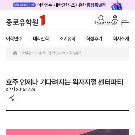
로그인
회원가입
학교검색
상담센터
어학연수 메인
어학연수
바로가기
+
어학연수
대학진학
조기유학
학생후기
회사소개
대학진학
미국
캐나다
조기/캠프
어학연수
호주 어학연수
학생후기
영국
호주
프로그램
호주 어학연수 안내
학생후기
과정소개
호주 언제나 기다려지는 왁자지껄 센터파티
프로그램
고객서비스
최** | 2015.12.29
학생후기
유학가이드
프로모션
뉴질랜드
종로유학원
아일랜드
몰타
필리핀
일본