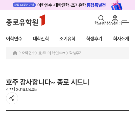
로그인
회원가입
학교검색
상담센터
어학연수 메인
어학연수
바로가기
+
어학연수
대학진학
조기유학
학생후기
회사소개
대학진학
미국
캐나다
조기/캠프
어학연수
호주 어학연수
학생후기
영국
호주
프로그램
호주 어학연수 안내
학생후기
과정소개
호주 감사합니다~ 종로 시드니
프로그램
고객서비스
김** | 2016.08.05
학생후기
유학가이드
프로모션
뉴질랜드
종로유학원
아일랜드
몰타
필리핀
일본