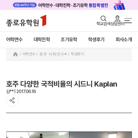
로그인
회원가입
학교검색
상담센터
어학연수 메인
어학연수
바로가기
+
어학연수
대학진학
조기유학
학생후기
회사소개
대학진학
미국
캐나다
조기/캠프
어학연수
호주 어학연수
학생후기
영국
호주
프로그램
호주 어학연수 안내
학생후기
과정소개
호주 다양한 국적비율의 시드니 Kaplan
프로그램
고객서비스
김** | 2017.06.16
학생후기
유학가이드
프로모션
뉴질랜드
종로유학원
아일랜드
몰타
필리핀
일본