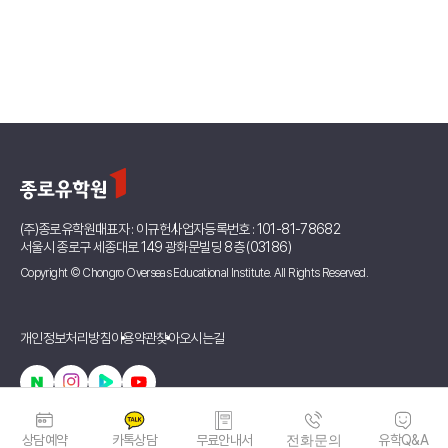
(주)종로유학원
대표자 : 이규헌
사업자등록번호 : 101-81-78682
서울시 종로구 세종대로 149 광화문빌딩 8층 (03186)
Copyright © Chongro Overseas Educational Institute. All Rights Reserved.
개인정보처리방침
이용약관
찾아오시는길
상담예약
카톡상담
무료안내서
전화문의
유학Q&A