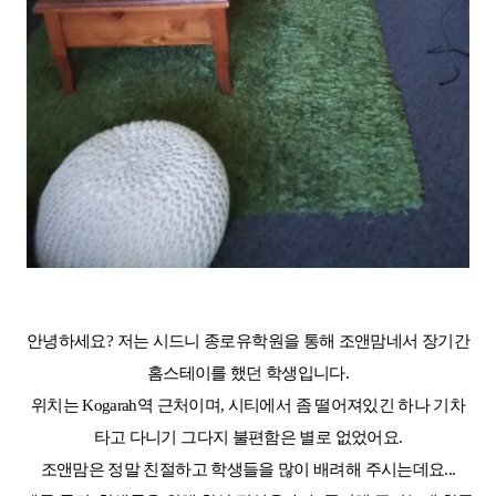
안녕하세요
?
저는 시드니 종로유학원을 통해 조앤맘네서 장기간
홈스테이를 했던 학생입니다
.
위치는
Kogarah
역 근처이며
,
시티에서 좀 떨어져있긴 하나 기차
타고 다니기 그다지 불편함은 별로 없었어요
.
조앤맘은 정말 친절하고 학생들을 많이 배려해 주시는데요
...