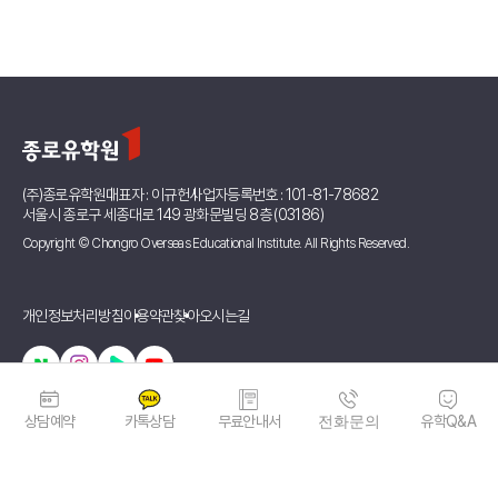
(주)종로유학원
대표자 : 이규헌
사업자등록번호 : 101-81-78682
서울시 종로구 세종대로 149 광화문빌딩 8층 (03186)
Copyright © Chongro Overseas Educational Institute. All Rights Reserved.
개인정보처리방침
이용약관
찾아오시는길
상담예약
카톡상담
무료안내서
전화문의
유학Q&A