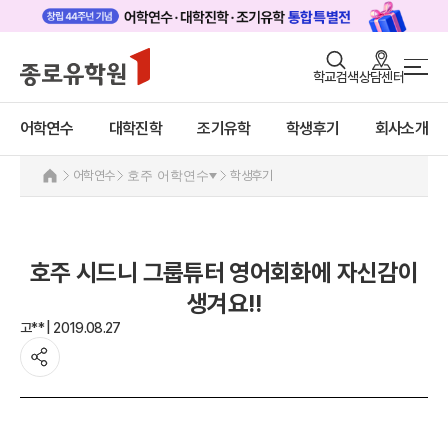
로그인
회원가입
학교검색
상담센터
어학연수 메인
어학연수
바로가기
+
어학연수
대학진학
조기유학
학생후기
회사소개
대학진학
미국
캐나다
조기/캠프
어학연수
호주 어학연수
학생후기
영국
호주
프로그램
호주 어학연수 안내
학생후기
과정소개
호주 시드니 그룹튜터 영어회화에 자신감이
프로그램
고객서비스
생겨요!!
학생후기
고** | 2019.08.27
유학가이드
프로모션
뉴질랜드
종로유학원
아일랜드
몰타
필리핀
일본