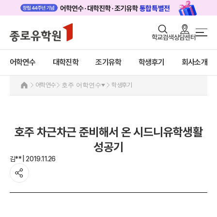
로그인
회원가입
학교검색
상담센터
어학연수 메인
어학연수
바로가기
+
어학연수
대학진학
조기유학
학생후기
회사소개
대학진학
미국
캐나다
조기/캠프
어학연수
호주 어학연수
학생후기
영국
호주
프로그램
호주 어학연수 안내
학생후기
과정소개
호주 차근차근 준비해서 온 시드니유학생활
프로그램
고객서비스
성공기
학생후기
김** | 2019.11.26
유학가이드
프로모션
뉴질랜드
종로유학원
아일랜드
몰타
필리핀
일본