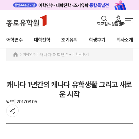
로그인
회원가입
학교검색
상담센터
어학연수 메인
어학연수
바로가기
+
어학연수
대학진학
조기유학
학생후기
회사소개
대학진학
미국
캐나다
조기/캠프
어학연수
캐나다 어학연수
학생후기
캐나다 어학연수 안내
프로그램
추천도시 및 인기어학원
프로그램
학생후기
캐나다 1년간의 캐나다 유학생활 그리고 새로
학생후기
고객서비스
운 시작
프로모션
영국
박** | 2017.08.05
유학가이드
호주
뉴질랜드
종로유학원
아일랜드
몰타
필리핀
일본