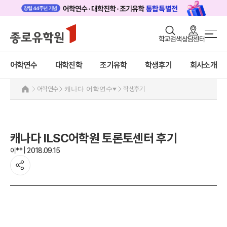
로그인
회원가입
학교검색
상담센터
어학연수 메인
어학연수
바로가기
+
어학연수
대학진학
조기유학
학생후기
회사소개
대학진학
미국
캐나다
조기/캠프
어학연수
캐나다 어학연수
학생후기
캐나다 어학연수 안내
프로그램
추천도시 및 인기어학원
프로그램
학생후기
캐나다 ILSC어학원 토론토센터 후기
학생후기
고객서비스
이** | 2018.09.15
프로모션
영국
유학가이드
호주
뉴질랜드
종로유학원
아일랜드
몰타
필리핀
일본