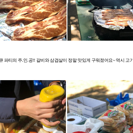
캠프 메인
바로가기 +
캐나다
영국
안내
캐나다 조기유학 안내
영국 조기유학 
프로그램
프로그램
공립유학
공립유학
국제학교
국제보딩
관리유학
관리유학
보딩스쿨
부모동반
큐 파티의 주.인.공!! 갈비와 삼겹살이 정말 맛있게 구워졌어요~ 역시 고
필리핀
교환학생
학 안내
필리핀 조기유학 안내
미국 교환학생
프로그램
캐나다 교환학
국제학교
영국 교환학생
보