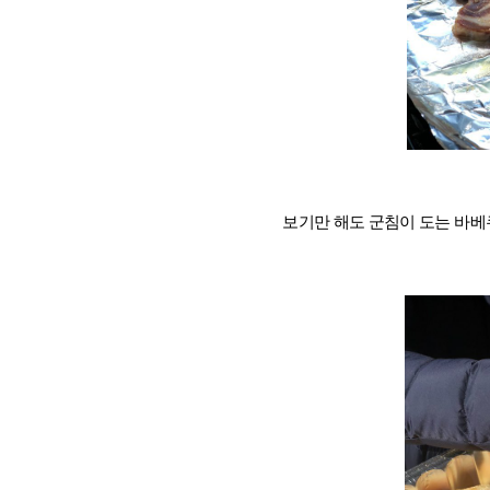
조기유학/
미국
미국 조기유학 
프로그램
교환학생
사립유학
보딩스쿨
관리유학
보기만 해도 군침이 도는 바베
뉴질랜드
뉴질랜드 조기유
프로그램
관리유학
부모동반
조기유학 정
미국
호주
뉴질랜드