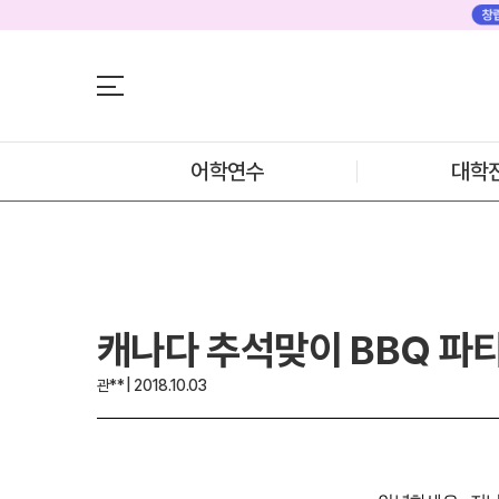
어학연수
어학연수
대학진학
미국
미국 어학연수 
조기/캠프
추천도시 및 인
프로그램
어학연수
대학
프로그램
학생후기
프로모션
학생후기
뉴질랜드
고객서비스
뉴질랜드 어학연
과정소개
유학가이드
프로그램
학생후기
종로유학원
프로모션
캐나다 추석맞이 BBQ 파
일본
일본 어학연수 
과정소개
관** | 2018.10.03
학기별 추천학
프로그램