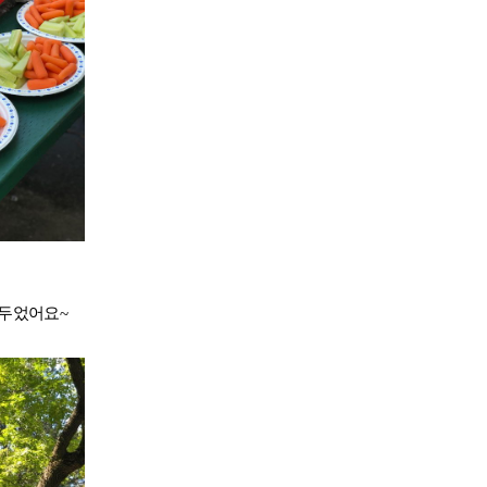
조기유학
기
조기유학 후기
해두었어요~
-book 신청
국제학생증