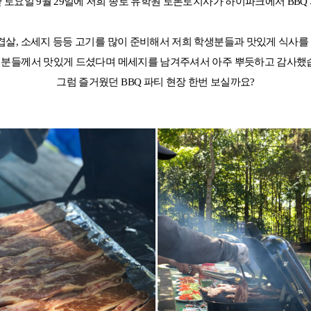
 토요일 9월 29일에 저희 종로 유학원 토론토지사가 하이파크에서 BBQ
겹살, 소세지 등등 고기를 많이 준비해서 저희 학생분들과 맛있게 식사를
생분들께서 맛있게 드셨다며 메세지를 남겨주셔서 아주 뿌듯하고 감사했습
그럼 즐거웠던 BBQ 파티 현장 한번 보실까요?
 메인
바로가기 +
캐나다
영국
캐나다 유학 안내
영국 유학 안내
대학진학
대학진학
유학 후 취업/이민
전공정보
프로그램
프로그램
합격후기
합격후기
대학순위
대학순위
일본
네덜란드
안내
일본 유학 안내
네덜란드 유학 
대학진학
대학진학
이민
프로그램
입학사례
대학순위
대학순위