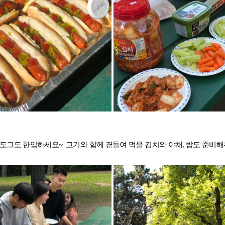
대학진학
전문과정
바로가기 +
종로유학원
어학연수 후기
대학합격 후
기
도그도 한입하세요~ 고기와 함께 곁들여 먹을 김치와 야채, 밥도 준비
스
유학설명회
유학안내서 e