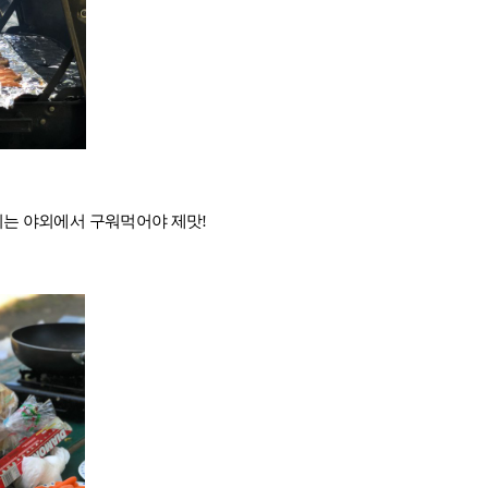
호주
안내
호주 조기유학 안내
프로그램
브리즈번유학
정착안내
기는 야외에서 구워먹어야 제맛!
영어캠프
영어캠프 HOME
생
프로그램
얼리버드
등록절차