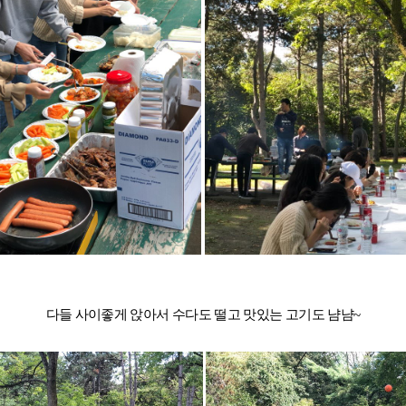
(장학혜택)
불편사항 접수
드
유학Q&A
학교의뢰
다들 사이좋게 앉아서 수다도 떨고 맛있는 고기도 냠냠~
원
내
수상 & 인증
회사소개
브랜드 대상
수상 & 인증
서비스 안내
약관정보