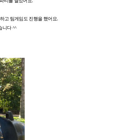
 파티를 열었어요.
 하고 팀게임도 진행을 했어요.
니다 ^^
호주
호주 유학 안내
대학진학
유학 후 취업/이민
프로그램
합격후기
대학순위
해외유학 정보
안내
미국
캐나다
영국
호주
뉴질랜드