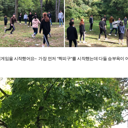
종합 유학컨설팅
약관정보
고객만족 서비스
해외지사 서비스
팀게임을 시작했어요~ 가장 먼저 "짝피구"를 시작했는데 다들 승부욕이