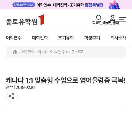
로그인
회원가입
학교검색
상담센터
어학연수 메인
어학연수
바로가기
+
어학연수
대학진학
조기유학
학생후기
회사소개
대학진학
미국
캐나다
조기/캠프
어학연수
캐나다 어학연수
학생후기
캐나다 어학연수 안내
프로그램
추천도시 및 인기어학원
프로그램
학생후기
캐나다 1:1 맞춤형 수업으로 영어울렁증 극복!
학생후기
고객서비스
관** | 2019.02.16
프로모션
영국
유학가이드
호주
뉴질랜드
종로유학원
아일랜드
몰타
필리핀
일본