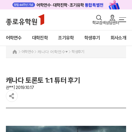
로그인
회원가입
학교검색
상담센터
어학연수 메인
어학연수
바로가기
+
어학연수
대학진학
조기유학
학생후기
회사소개
대학진학
미국
캐나다
조기/캠프
어학연수
캐나다 어학연수
학생후기
캐나다 어학연수 안내
프로그램
추천도시 및 인기어학원
프로그램
학생후기
캐나다 토론토 1:1 튜터 후기
학생후기
고객서비스
관** | 2019.10.17
프로모션
영국
유학가이드
호주
뉴질랜드
종로유학원
아일랜드
몰타
필리핀
일본