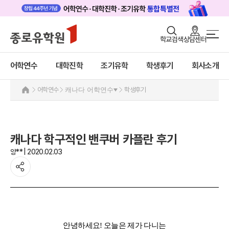
로그인
회원가입
학교검색
상담센터
어학연수 메인
어학연수
바로가기
+
어학연수
대학진학
조기유학
학생후기
회사소개
대학진학
미국
캐나다
조기/캠프
어학연수
캐나다 어학연수
학생후기
캐나다 어학연수 안내
프로그램
추천도시 및 인기어학원
프로그램
학생후기
캐나다 학구적인 밴쿠버 카플란 후기
학생후기
고객서비스
양** | 2020.02.03
프로모션
영국
유학가이드
호주
뉴질랜드
종로유학원
아일랜드
몰타
필리핀
일본
안녕하세요! 오늘은 제가 다니는