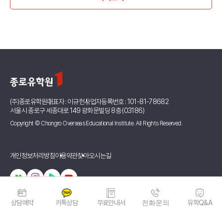
(주)종로유학원
대표자 : 이규헌
사업자등록번호 : 101-81-78682
서울시 종로구 세종대로 149 광화문빌딩 8층 (03186)
Copyright © Chongro Overseas Educational Institute. All Rights Reserved.
개인정보처리방침
이용약관
찾아오시는길
상담예약
카톡상담
무료안내서
전화문의
유학Q&A