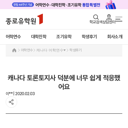
로그인
회원가입
학교검색
상담센터
어학연수 메인
어학연수
바로가기
+
어학연수
대학진학
조기유학
학생후기
회사소개
대학진학
미국
캐나다
조기/캠프
어학연수
캐나다 어학연수
학생후기
캐나다 어학연수 안내
프로그램
추천도시 및 인기어학원
프로그램
학생후기
캐나다 토론토지사 덕분에 너무 쉽게 적응했
학생후기
고객서비스
어요
프로모션
영국
이** | 2020.02.03
유학가이드
호주
뉴질랜드
종로유학원
아일랜드
몰타
필리핀
일본