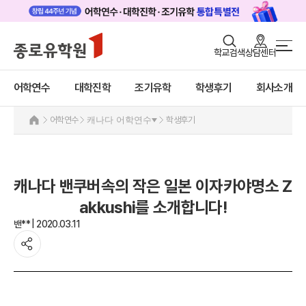
로그인
회원가입
학교검색
상담센터
어학연수 메인
어학연수
바로가기
+
어학연수
대학진학
조기유학
학생후기
회사소개
대학진학
미국
캐나다
조기/캠프
어학연수
캐나다 어학연수
학생후기
캐나다 어학연수 안내
프로그램
추천도시 및 인기어학원
프로그램
학생후기
캐나다 밴쿠버속의 작은 일본 이자카야명소 Z
학생후기
고객서비스
akkushi를 소개합니다!
프로모션
영국
밴** | 2020.03.11
유학가이드
호주
뉴질랜드
종로유학원
아일랜드
몰타
필리핀
일본