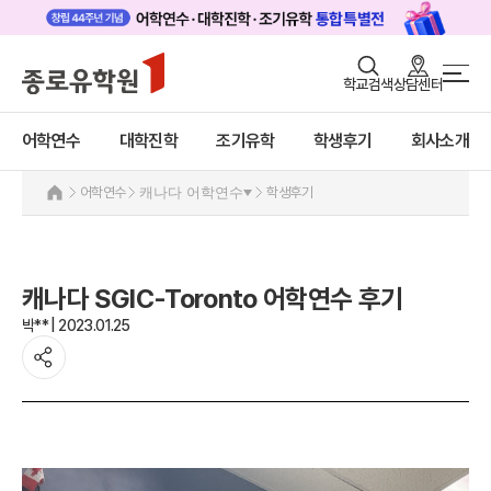
로그인
회원가입
학교검색
상담센터
어학연수 메인
어학연수
바로가기
+
어학연수
대학진학
조기유학
학생후기
회사소개
대학진학
미국
캐나다
조기/캠프
어학연수
캐나다 어학연수
학생후기
캐나다 어학연수 안내
프로그램
추천도시 및 인기어학원
프로그램
학생후기
캐나다 SGIC-Toronto 어학연수 후기
학생후기
고객서비스
박** | 2023.01.25
프로모션
영국
유학가이드
호주
뉴질랜드
종로유학원
아일랜드
몰타
필리핀
일본