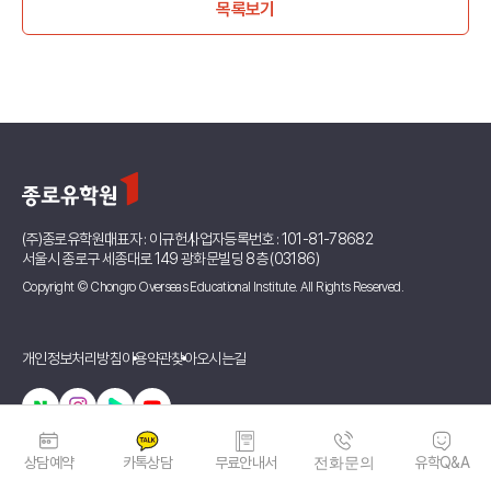
목록보기
(주)종로유학원
대표자 : 이규헌
사업자등록번호 : 101-81-78682
서울시 종로구 세종대로 149 광화문빌딩 8층 (03186)
Copyright © Chongro Overseas Educational Institute. All Rights Reserved.
개인정보처리방침
이용약관
찾아오시는길
상담예약
카톡상담
무료안내서
전화문의
유학Q&A