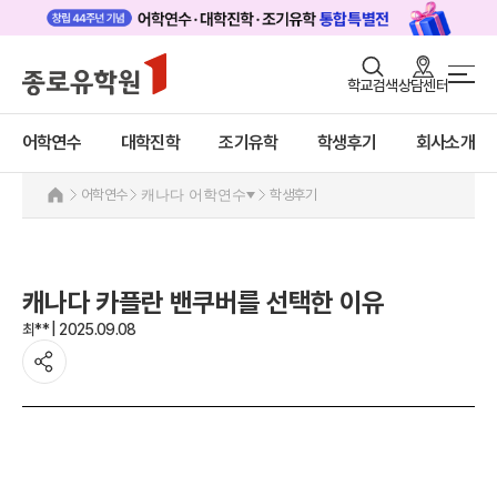
로그인
회원가입
학교검색
상담센터
어학연수 메인
어학연수
바로가기
+
어학연수
대학진학
조기유학
학생후기
회사소개
대학진학
미국
캐나다
조기/캠프
어학연수
캐나다 어학연수
학생후기
캐나다 어학연수 안내
프로그램
추천도시 및 인기어학원
프로그램
학생후기
캐나다 카플란 밴쿠버를 선택한 이유
학생후기
고객서비스
최** | 2025.09.08
프로모션
영국
유학가이드
호주
뉴질랜드
종로유학원
아일랜드
몰타
필리핀
일본