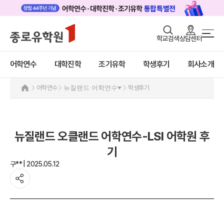
로그인
회원가입
학교검색
상담센터
어학연수 메인
어학연수
바로가기
+
어학연수
대학진학
조기유학
학생후기
회사소개
대학진학
미국
캐나다
조기/캠프
어학연수
뉴질랜드 어학연수
학생후기
영국
호주
프로그램
뉴질랜드
뉴질랜드 어학연수 안내
학생후기
뉴질랜드 오클랜드 어학연수-LSI 어학원 후
과정소개
고객서비스
기
프로그램
구** | 2025.05.12
유학가이드
학생후기
프로모션
종로유학원
아일랜드
몰타
필리핀
일본