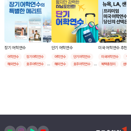
장기 어학연수
단기 어학연수
미국 어학연수 추천 도시
어학연수
장기어학연수
어학연수
단기어학연수
미국어학연수
인
해외연수
호주어학연수
해외연수
호주어학연수
혜택총정리
샌디
영국어학연수
영국어학연수
샌프란시스코
뉴
캐나다어학연수
캐나다어학연수
보스턴
어학연수
미국어학연수
미국어학연수
뉴질랜드어학연수
뉴질랜드어학연수
몰타어학연수
몰타어학연수
필리핀어학연수
필리핀어학연수
장기어학연수비용
4주어학연수비용비교
6개월어학연수비용
단기어학연수비용
9개월어학연수비용
단기어학연수후기