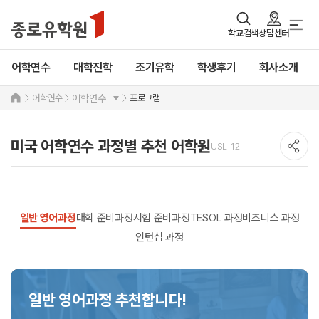
학교검색
상담센터
어학연수
대학진학
조기유학
학생후기
회사소개
어학연수
프로그램
어학연수
미국 어학연수 과정별 추천 어학원
USL-12
일반 영어과정
대학 준비과정
시험 준비과정
TESOL 과정
비즈니스 과정
인턴십 과정
일반 영어과정 추천합니다!