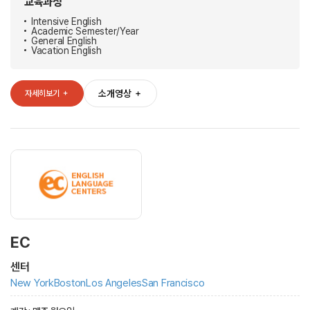
교육과정
Intensive English
Academic Semester/Year
General English
Vacation English
소개영상
＋
자세히보기
＋
EC
센터
New York
Boston
Los Angeles
San Francisco