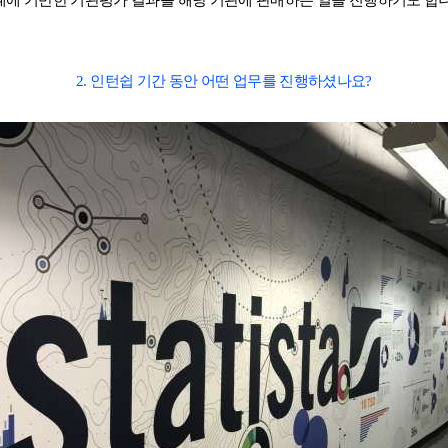
계에 기반한 기관평가 결과를 해당 기관에 판매하는 일을 진행하기도 합니
캠프 메인
바로가기 +
캐나다
영국
2. 인턴쉽 기간 동안 어떤 업무를 진행하셨나요?
안내
캐나다 조기유학 안내
영국 조기유학 
프로그램
프로그램
공립유학
공립유학
국제학교
국제보딩
관리유학
관리유학
보딩스쿨
부모동반
필리핀
교환학생
학 안내
필리핀 조기유학 안내
미국 교환학생
프로그램
캐나다 교환학
국제학교
영국 교환학생
보