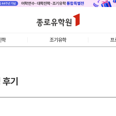
 메인
바로가기 +
캐나다
영국
안내
캐나다 어학연수 안내
영국 어학연수 
기어학원
추천도시 및 인기어학원
과정소개
프로그램
프로그램
진학
조기유학
프
학생후기
학생후기
프로모션
프로모션
아일랜드
몰타
수 안내
아일랜드 어학연수 안내
몰타 어학연수 
과정소개
과정소개
프로그램
프로그램
프로모션
프로모션
 후기
어학연수 정보
안내
미국
캐나다
교
영국
호주
뉴질랜드
아일랜드
몰타
필리핀