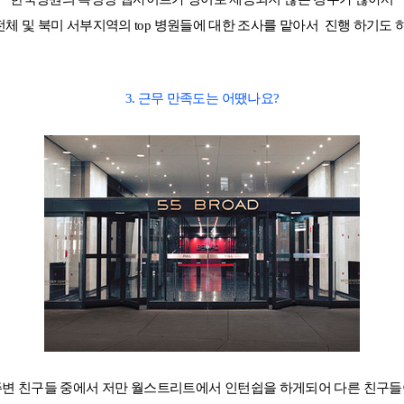
(장학혜택)
체 및 북미 서부지역의 top 병원들에 대한 조사를 맡아서 진행 하기도 
불편사항 접수
3. 근무 만족도는 어땠나요?
드
유학Q&A
학교의뢰
원
내
수상 & 인증
회사소개
브랜드 대상
수상 & 인증
주변 친구들 중에서 저만 월스트리트에서 인턴쉽을 하게되어 다른 친구들
서비스 안내
약관정보