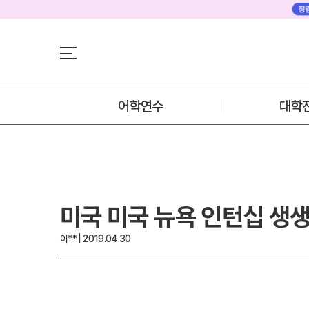
어학연수
어학연수
대학진학
미국
미국 어학연수 
조기/캠프
추천도시 및 인
프로그램
어학연수
대학
프로그램
학생후기
프로모션
학생후기
뉴질랜드
고객서비스
뉴질랜드 어학연
과정소개
유학가이드
프로그램
학생후기
종로유학원
프로모션
미국 미국 뉴욕 인턴십 생생
일본
일본 어학연수 
과정소개
이** | 2019.04.30
학기별 추천학
프로그램