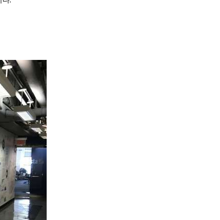
다.
호주
안내
호주 조기유학 안내
프로그램
브리즈번유학
정착안내
영어캠프
영어캠프 HOME
생
프로그램
얼리버드
등록절차