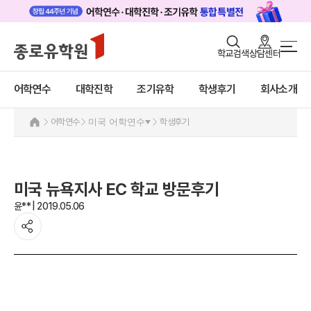
로그인
회원가입
학교검색
상담센터
어학연수 메인
어학연수
바로가기
+
어학연수
대학진학
조기유학
학생후기
회사소개
대학진학
미국
조기/캠프
미국 어학연수 안내
어학연수
미국 어학연수
학생후기
추천도시 및 인기어학원
프로그램
프로그램
학생후기
학생후기
미국 뉴욕지사 EC 학교 방문후기
프로모션
고객서비스
윤** | 2019.05.06
캐나다
영국
유학가이드
호주
뉴질랜드
종로유학원
아일랜드
몰타
필리핀
일본