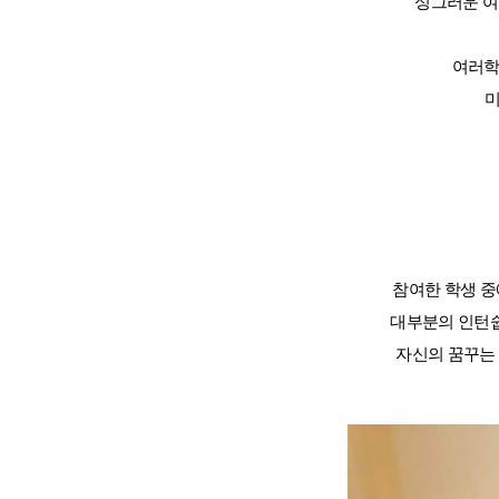
싱그러운 
여러학
미
대학진학
미국
미국 유학 안내
대학진학
전공정보
프로그램
합격후기
대학순위
참여한 학생 중
뉴질랜드
대부분의 인턴쉽
뉴질랜드 유학 
대학진학
자신의 꿈꾸는
유학 후 취업/
프로그램
대학순위