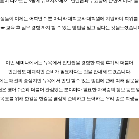
여름이 다가오는
5
월에 뉴욕지사에서
“
인턴쉽과 수료증에 관한 세미나
”
를
생들이 이제는 어학연수 뿐 아니라 대학교와 대학원에 지원하여 학위를
국 교육 후 실무 경험 까지 할 수 있는
방법을 알고 싶다는 것을느꼈습니
 메인
바로가기 +
캐나다
영국
캐나다 유학 안내
영국 유학 안내
대학진학
대학진학
이번 세미나에서는 뉴욕에서 인턴쉽을 경험한 학생 후기와 더불어
유학 후 취업/이민
전공정보
프로그램
프로그램
인턴쉽도 체계적인 준비가 필요하다는 것을 안내해 드렸습니다
.
합격후기
합격후기
대학순위
대학순위
에는 패션의 중심지인 뉴욕에서 인턴 할수 있는 방법에 관해 여러 질문을
일본
네덜란드
은 영어수준과 더불어 관심있는 분야마다 필요한 자격증의 정보 등도 
안내
일본 유학 안내
네덜란드 유학 
대학진학
대학진학
 목표를 위해 한걸음 한걸음 열심히 준비하고 노력하는 우리 종로 학생
이민
프로그램
입학사례
대학순위
대학순위