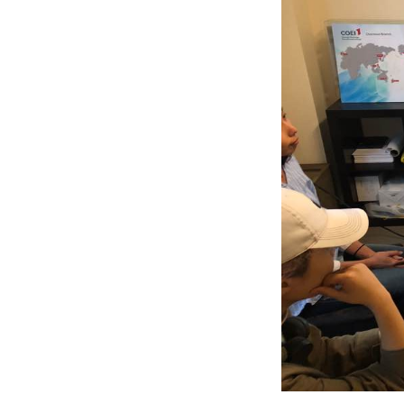
조기유학/
미국
미국 조기유학 
프로그램
교환학생
사립유학
보딩스쿨
관리유학
뉴질랜드
뉴질랜드 조기유
프로그램
관리유학
부모동반
조기유학 정
미국
호주
뉴질랜드