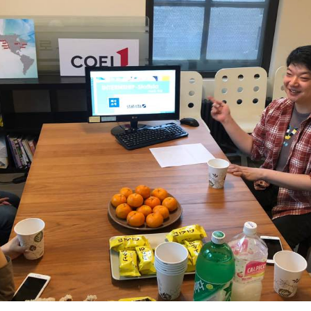
캠프 메인
바로가기 +
캐나다
영국
안내
캐나다 조기유학 안내
영국 조기유학 
프로그램
프로그램
공립유학
공립유학
국제학교
국제보딩
관리유학
관리유학
보딩스쿨
부모동반
필리핀
교환학생
학 안내
필리핀 조기유학 안내
미국 교환학생
프로그램
캐나다 교환학
국제학교
영국 교환학생
보