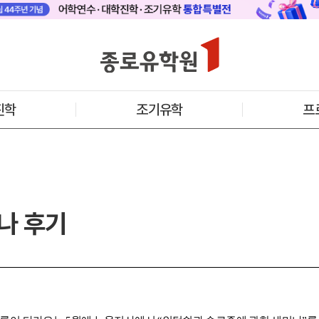
 메인
바로가기 +
캐나다
영국
안내
캐나다 어학연수 안내
영국 어학연수 
기어학원
추천도시 및 인기어학원
과정소개
프로그램
프로그램
진학
조기유학
프
학생후기
학생후기
프로모션
프로모션
아일랜드
몰타
수 안내
아일랜드 어학연수 안내
몰타 어학연수 
과정소개
과정소개
프로그램
프로그램
프로모션
프로모션
나 후기
어학연수 정보
안내
미국
캐나다
교
영국
호주
뉴질랜드
아일랜드
몰타
필리핀