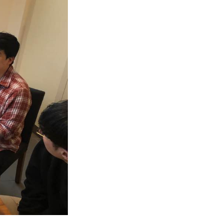
호주
안내
호주 조기유학 안내
프로그램
브리즈번유학
정착안내
영어캠프
영어캠프 HOME
생
프로그램
얼리버드
등록절차