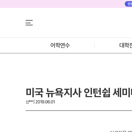
어학연수
어학연수
대학진학
미국
미국 어학연수 
조기/캠프
추천도시 및 인
프로그램
어학연수
대학
프로그램
학생후기
프로모션
학생후기
뉴질랜드
고객서비스
뉴질랜드 어학연
과정소개
유학가이드
프로그램
학생후기
종로유학원
프로모션
미국 뉴욕지사 인턴쉽 세미
일본
일본 어학연수 
과정소개
신** | 2019.06.01
학기별 추천학
프로그램