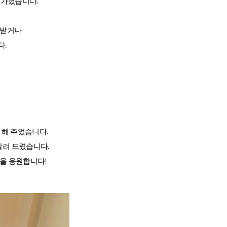
 가졌습니다
.
 받거나
다
.
호주
호주 유학 안내
대학진학
유학 후 취업/이민
프로그램
합격후기
대학순위
 해 주었습니다
.
해외유학 정보
알려 드렸습니다
.
안내
미국
캐나다
들을 응원합니다
!
영국
호주
뉴질랜드