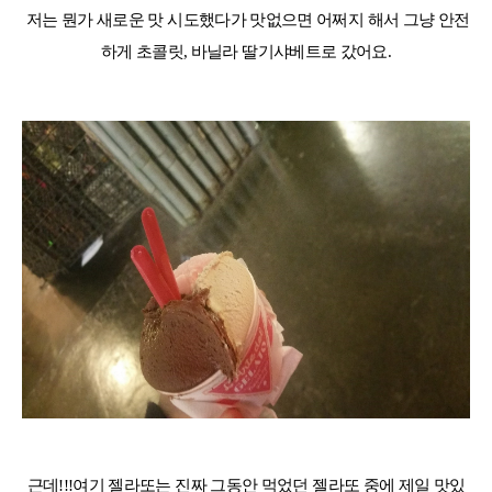
저는 뭔가 새로운 맛 시도했다가 맛없으면 어쩌지 해서
그냥 안전
하게 초콜릿
,
바닐라 딸기샤베트로 갔어요
.
근데
!!!
여기 젤라또는 진짜 그동안 먹었던 젤라또 중에 제일 맛있