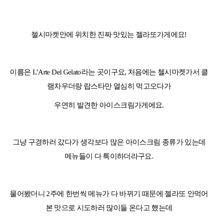
어학연수 정보
첼시마켓안에 위치한 진짜 맛있는 젤라또가게에요
!
이름은
L’Arte Del Gelato
라는 곳이구요
,
처음에는 첼시마켓가서 클
램차우더랑 랍스타만 열심히 먹고오다가
우연히 발견한 아이스크림가게에요
.
그냥 구경하러 갔다가 생각보다 많은 아이스크림 종류가 있는데
메뉴들이 다 특이하더라구요
.
물어봤더니
2
주에 한번씩 메뉴가 다 바뀌기 때문에 젤라또 안먹어
본 맛으로 시도하러 많이들 온다고 했는데