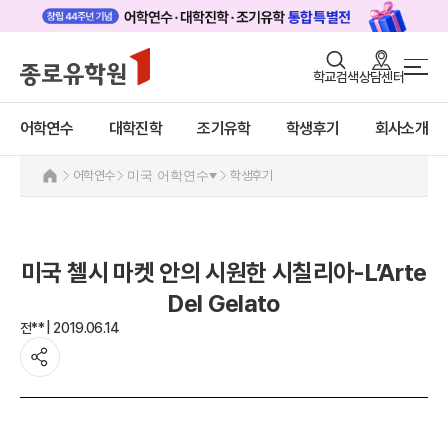
로그인
회원가입
학교검색
상담센터
어학연수 메인
어학연수
바로가기
+
어학연수
대학진학
조기유학
학생후기
회사소개
대학진학
미국
조기/캠프
미국 어학연수 안내
어학연수
미국 어학연수
학생후기
추천도시 및 인기어학원
프로그램
프로그램
학생후기
학생후기
미국 첼시 마켓 안의 시원한 시칠리아-L’Arte
프로모션
고객서비스
Del Gelato
캐나다
영국
전** | 2019.06.14
유학가이드
호주
뉴질랜드
종로유학원
아일랜드
몰타
필리핀
일본