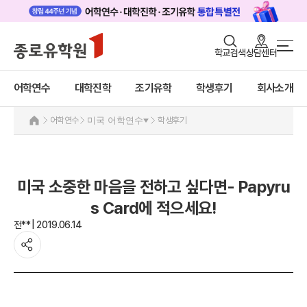
로그인
회원가입
학교검색
상담센터
어학연수 메인
어학연수
바로가기
+
어학연수
대학진학
조기유학
학생후기
회사소개
대학진학
미국
조기/캠프
미국 어학연수 안내
어학연수
미국 어학연수
학생후기
추천도시 및 인기어학원
프로그램
프로그램
학생후기
학생후기
미국 소중한 마음을 전하고 싶다면- Papyru
프로모션
고객서비스
s Card에 적으세요!
캐나다
영국
전** | 2019.06.14
유학가이드
호주
뉴질랜드
종로유학원
아일랜드
몰타
필리핀
일본