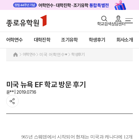
로그인
회원가입
학교검색
상담센터
어학연수 메인
어학연수
바로가기
+
어학연수
대학진학
조기유학
학생후기
회사소개
대학진학
미국
조기/캠프
미국 어학연수 안내
어학연수
미국 어학연수
학생후기
추천도시 및 인기어학원
프로그램
프로그램
학생후기
학생후기
미국 뉴욕 EF 학교 방문 후기
프로모션
고객서비스
윤** | 2019.07.16
캐나다
영국
유학가이드
호주
뉴질랜드
종로유학원
아일랜드
몰타
필리핀
일본
965
년 스웨덴에서 시작되어 현재는 미국과 캐나다에
12
개