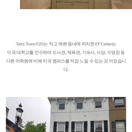
Terry Town
이라는 작고 예쁜 동네에 위치한
EF Center
는
미국 대학교를 인수하여 도서관
,
체육관
,
기숙사
,
식당
,
수영장 등
다른 어학원에 비해 미국 캠퍼스를 직접 느낄 수 있는 곳 이었습니
다
.