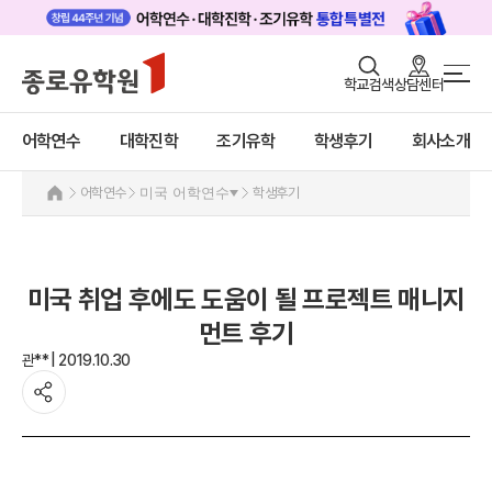
로그인
회원가입
학교검색
상담센터
어학연수 메인
어학연수
바로가기
+
어학연수
대학진학
조기유학
학생후기
회사소개
대학진학
미국
조기/캠프
미국 어학연수 안내
어학연수
미국 어학연수
학생후기
추천도시 및 인기어학원
프로그램
프로그램
학생후기
학생후기
미국 취업 후에도 도움이 될 프로젝트 매니지
프로모션
고객서비스
먼트 후기
캐나다
영국
관** | 2019.10.30
유학가이드
호주
뉴질랜드
종로유학원
아일랜드
몰타
필리핀
일본