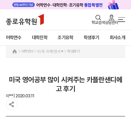
로그인
회원가입
학교검색
상담센터
어학연수 메인
어학연수
바로가기
+
어학연수
대학진학
조기유학
학생후기
회사소개
대학진학
미국
조기/캠프
미국 어학연수 안내
어학연수
미국 어학연수
학생후기
추천도시 및 인기어학원
프로그램
프로그램
학생후기
학생후기
미국 영어공부 많이 시켜주는 카플란샌디에
프로모션
고객서비스
고 후기
캐나다
영국
이** | 2020.03.11
유학가이드
호주
뉴질랜드
종로유학원
아일랜드
몰타
필리핀
일본