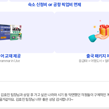
숙소 신청비 or 공항 픽업비 면제
(장학혜택)
불편사항 접수
드
유학Q&A
학교의뢰
어 교재 제공
출국 패키지 
rammar in Use
응급Kit + 여행도서 + 
원
내
수상 & 인증
회사소개
 김효진 팀장님과 상담 후 가고 싶은 나라와 시기 등 막연했던 걱정들이 구체적인 
브랜드 대상
을거같아요. 김효진 팀장님 너무 좋은 상담 감사합니다~
수상 & 인증
서비스 안내
약관정보