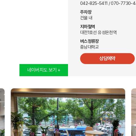
042-825-5411 / 070-7730-
캠프 메인
주차장
바로가기 +
건물 내
캐나다
영국
지하철역
안내
캐나다 조기유학 안내
영국 조기유학 
대전1호선 유성온천역
프로그램
프로그램
공립유학
공립유학
버스정류장
국제학교
국제보딩
충남대학교
관리유학
관리유학
보딩스쿨
부모동반
상담예약
필리핀
교환학생
학 안내
필리핀 조기유학 안내
미국 교환학생
네이버지도 보기 +
프로그램
캐나다 교환학
국제학교
영국 교환학생
보