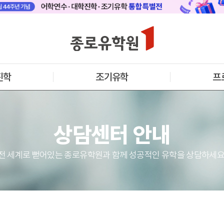
 메인
바로가기 +
캐나다
영국
안내
캐나다 어학연수 안내
영국 어학연수 
기어학원
추천도시 및 인기어학원
과정소개
프로그램
프로그램
진학
조기유학
프
학생후기
학생후기
프로모션
프로모션
아일랜드
몰타
수 안내
아일랜드 어학연수 안내
몰타 어학연수 
과정소개
과정소개
상담센터 안내
프로그램
프로그램
프로모션
프로모션
어학연수 정보
전 세계로 뻗어있는 종로유학원과 함께 성공적인 유학을 상담하세요
안내
미국
캐나다
교
영국
호주
뉴질랜드
아일랜드
몰타
필리핀