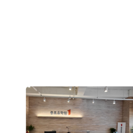
조기유학/
미국
미국 조기유학 
프로그램
교환학생
사립유학
보딩스쿨
관리유학
뉴질랜드
뉴질랜드 조기유
프로그램
관리유학
부모동반
조기유학 정
미국
호주
뉴질랜드