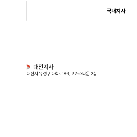
국내지사
대학진학
미국
미국 유학 안내
대학진학
전공정보
대전지사
프로그램
합격후기
대전시 유성구 대학로 86, 포커스타운 2층
대학순위
뉴질랜드
뉴질랜드 유학 
대학진학
유학 후 취업/
프로그램
대학순위