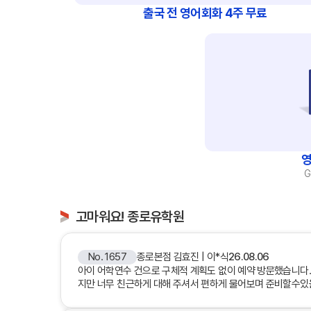
Plus 혜택
출국 전 영어회화 4주 무료
학교 프로모션 
유학뉴스
유학가이
상담예약
비자안내
영
G
고마워요! 종로유학원
종로유학
No. 1657
종로본점 김효진 | 이*식
26.08.06
상담센터 안
아이 어학연수 건으로 구체적 계획도 없이 예약 방문했습니다.
국내지사
지만 너무 친근하게 대해 주셔서 편하게 물어보며 준비할수있
해외지사
채용안내