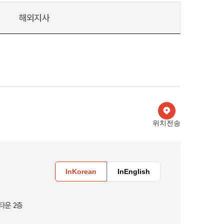
해외지사
호주
호주 유학 안내
대학진학
유학 후 취업/이민
프로그램
합격후기
위치전송
대학순위
해외유학 정보
안내
미국
캐나다
영국
호주
InKorean
InEnglish
뉴질랜드
타운 2층