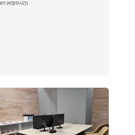
4411 (비업무시간)
호주
안내
호주 조기유학 안내
프로그램
브리즈번유학
정착안내
영어캠프
영어캠프 HOME
생
프로그램
얼리버드
등록절차