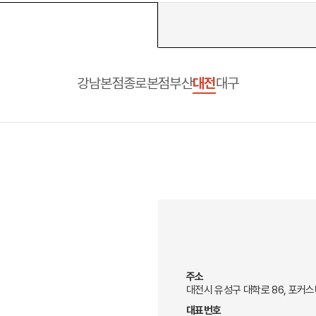
강남본점
종로본점
부산
대전
대구
 메인
바로가기 +
캐나다
영국
캐나다 유학 안내
영국 유학 안내
대학진학
대학진학
유학 후 취업/이민
전공정보
프로그램
프로그램
합격후기
합격후기
대학순위
대학순위
일본
네덜란드
안내
일본 유학 안내
네덜란드 유학 
대학진학
대학진학
이민
프로그램
입학사례
대학순위
대학순위
주소
대전시 유성구 대학로 86, 포커스
대표번호