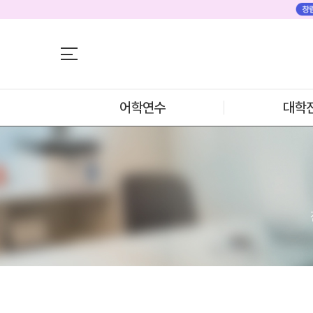
어학연수
어학연수
대학진학
미국
미국 어학연수 
조기/캠프
추천도시 및 인
프로그램
어학연수
대학
프로그램
학생후기
프로모션
학생후기
대전유학원 - 대전 유학 상담센터
뉴질랜드
고객서비스
뉴질랜드 어학연
과정소개
유학가이드
프로그램
학생후기
종로유학원
프로모션
일본
일본 어학연수 
과정소개
학기별 추천학
프로그램