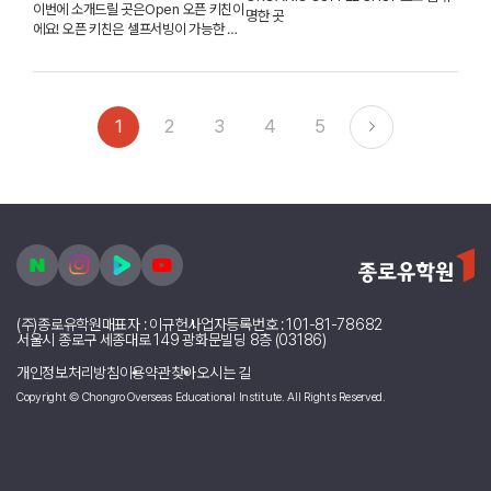
이번에 소개드릴 곳은Open 오픈 키친이
명한 곳
에요! 오픈 키친은 셀프서빙이 가능한 뷔
페식 음식점이구요,꼭 뷔페가 아니더라도
피자나, 샌드위치, 디저트 등 따로 주문해
서 먹을 수도 있는 곳이에요.Bread and
Butte...
1
2
3
4
5
(주)종로유학원
대표자 : 이규헌
사업자등록번호 : 101-81-78682
서울시 종로구 세종대로 149 광화문빌딩 8층 (03186)
개인정보처리방침
이용약관
찾아오시는 길
Copyright © Chongro Overseas Educational Institute. All Rights Reserved.