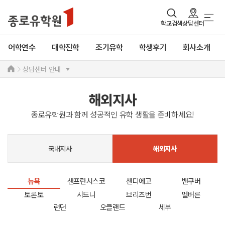
학교검색
상담센터
어학연수
대학진학
조기유학
학생후기
회사소개
상담센터 안내
해외지사
종로유학원과 함께 성공적인 유학 생활을 준비하세요!
국내지사
해외지사
뉴욕
샌프란시스코
샌디에고
밴쿠버
토론토
시드니
브리즈번
멜버른
런던
오클랜드
세부