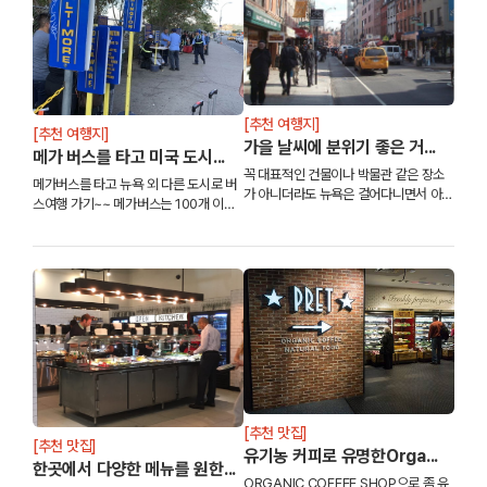
[추천 여행지]
[추천 여행지]
가을 날씨에 분위기 좋은 거...
메가 버스를 타고 미국 도시...
꼭 대표적인 건물이나 박물관 같은 장소
메가버스를 타고 뉴욕 외 다른 도시로 버
가 아니더라도 뉴욕은 걸어다니면서 아무
스여행 가기~~ 메가버스는 100개 이상
데나 막 찍기만 해도 화보같은 도시에요~
의 도시의 버스 구간을 운행하는 2층짜리
여기는 맨하탄 다운타운에 위치해있는 그
고속버스예요. 버스 여행을 좋아하신다면
리니치 빌리지라는 곳 인데요~
저렴한 가격에 2층 버스의 특별함을 즐겨
보는 것도 좋...
[추천 맛집]
[추천 맛집]
유기농 커피로 유명한Orga...
한곳에서 다양한 메뉴를 원한...
ORGANIC COFFEE SHOP으로 좀 유