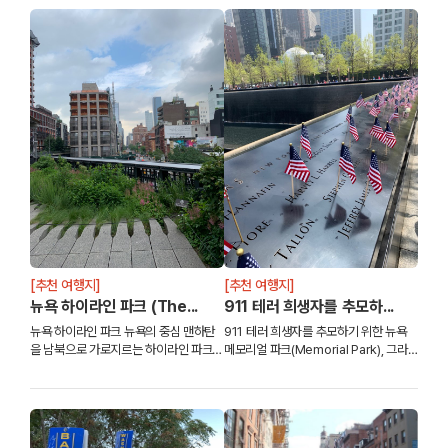
행했답니다.각 반별로 1910년도부터 ...
[추천 여행지]
[추천 여행지]
뉴욕 하이라인 파크 (The...
911 테러 희생자를 추모하...
뉴욕 하이라인 파크 뉴욕의 중심 맨하탄
911 테러 희생자를 추모하기 위한 뉴욕
을 남북으로 가로지르는 하이라인 파크는
메모리얼 파크(Memorial Park), 그라
1980년대 이후 버려진 뉴욕의 화물 운송
운드 제로(Ground Zero) 2001년 9월
철도 고가를 도시 재생 사업으로 재탄생
11일, 테러로 인해 붕괴된 월드 트레이드
시킨 공원 이예요.
센터 자리에 그 희생자들을 추모하고...