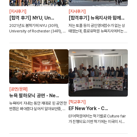
[지사후기]
[지사후기]
[합격 후기] NYU, Un...
[합격후기] 뉴욕지사와 함께...
2021년도 봄학기에 NYU (30위),
저는 토플 등의 공인영어점수가 없는 상
University of Rochester (34위), 그
태였는데, 종로유학원 뉴욕지사에서는 저
리고 University of Wisconsin (42위)
의 상황에 맞게 영어점수 없이도 입학이
에 합격한 학생 후기입니다.학생은 미국
가능한 학교 중 SUNY 계열의 뉴욕 커뮤
대학 상위 30위에 ...
니티 컬리지로 편입을 먼저하고 그 다음
목표 대학...
[공연/문화]
뉴욕 필하모닉 공연 - Ne...
[학교후기]
뉴욕에서 지내는 동안 제대로 된 공연 한
EF New York - C...
번쯤은 봐야겠다 싶어서 알아보던중, 링
컨센터에서 열린 공연을 가게되었습니다!
EF어학원에서는 학기별로 Culture fair
링컨센터는 빌딩이 나눠져있어서 어떤 홀
가 진행되요.이번 학기에는 미국의 시대
은
별로 역사와 문화에 대해 조사하고 발표
하는 “US History&Culture Fair”를 진