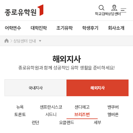
학교검색
상담센터
어학연수
대학진학
조기유학
학생후기
회사소개
상담센터 안내
해외지사
종로유학원과 함께 성공적인 유학 생활을 준비하세요!
국내지사
해외지사
뉴욕
샌프란시스코
샌디에고
밴쿠버
토론토
시드니
브리즈번
멜버른
런던
오클랜드
세부