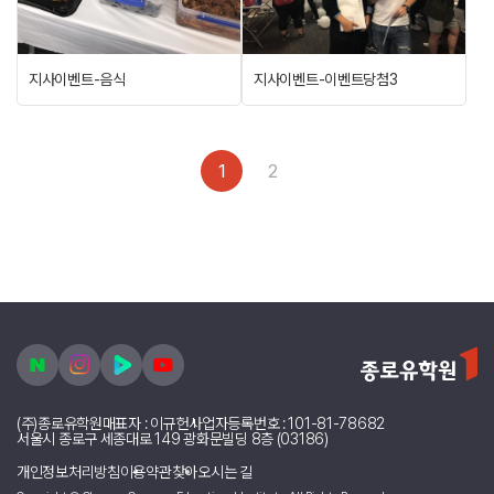
지사이벤트-음식
지사이벤트-이벤트당첨3
1
2
(주)종로유학원
대표자 : 이규헌
사업자등록번호 : 101-81-78682
서울시 종로구 세종대로 149 광화문빌딩 8층 (03186)
개인정보처리방침
이용약관
찾아오시는 길