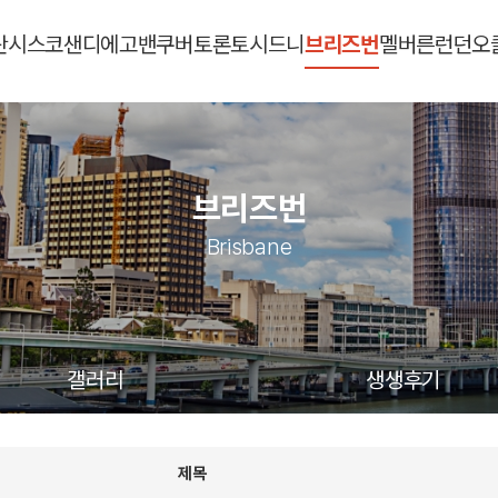
란시스코
샌디에고
밴쿠버
토론토
시드니
브리즈번
멜버른
런던
오
브리즈번
Brisbane
갤러리
생생후기
제목