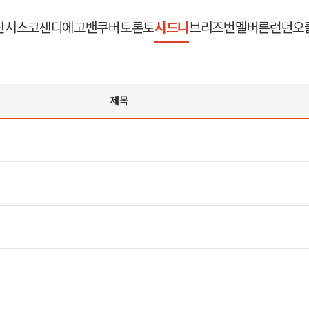
란시스코
샌디에고
밴쿠버
토론토
시드니
브리즈번
멜버른
런던
오
제목