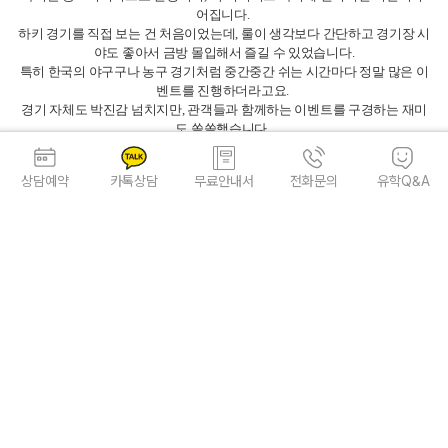
어집니다.
하키 경기를 직접 보는 건 처음이었는데, 룰이 생각보다 간단하고 경기장 시
야도 좋아서 금방 몰입해서 즐길 수 있었습니다.
특히 한국의 야구구나 농구 경기처럼 중간중간 쉬는 시간마다 정말 많은 이
벤트를 진행하더라고요.
경기 자체도 박진감 넘치지만, 관객들과 함께하는 이벤트를 구경하는 재미
도 쏠쏠했습니다.
게다가 저희가 입장할 때 받았던 '첫 관람 플랜카드'를 들고 열심히 응원했더
니, 관객석 전광판에도 여러 번 카메라가 잡아주어서 더 신나게 즐겼던 것 같
상담예약
카톡상담
무료안내서
전화문의
유학Q&A
습니다.
아쉽게 이번 이벤트에는 당첨되지 못했지만, 다음번에 또 기회가 된다면 그
때는 꼭 이벤트에도 당첨되기를 바라봅니다.
경기 내내 양 팀의 점수가 막상막하여서 긴장감을 놓지 못하고 열심히 응원
했습니다.
다행히 끝내 밴쿠버 캐넉스가 승리를 거두며 더욱 기분 좋게 관람을 마무리
할 수 있었습니다.
경기가 끝난 뒤 한 번에 인파가 몰릴 것을 우려해, 경기장에서 진행되는 프리
허그 이벤트를 구경하며 천천히 빠져나왔습니다.