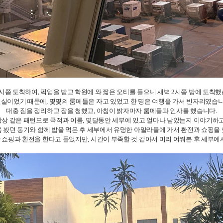
1시쯤 도착하여, 픽업을 받고 학원에 와 짧은 오티를 들으니 새벽 2시쯤 방에 도착했
인실이었기 때문에, 몇몇의 룸메들은 자고 있었고 한 명은 여행을 가서 빈자리였습니
대충 짐을 정리하고 잠을 청했고, 아침이 밝자마자 룸메들과 인사를 했습니다.
항상 같은 패턴으로 국적과 이름, 몇달동안 세부에 있고 얼마나 남았는지 이야기하고
 봤던 동기와 함께 밥을 먹은 후 세부에서 유명한 아얄라몰에 가서 환전과 쇼핑을
쇼핑과 환전을 한다고 들었지만, 시간이 부족할 것 같아서 미리 여쭤본 후 세부에