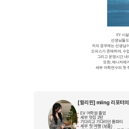
EV 시
선생님들도 
저의 경우에는 선생님이
오피스가 존재하여, 수업
그리고 운영시간 내에
또한, 매니저에
세부 어학연수의 첫 
[필리핀] miing 리포터
EV 어학원 졸업
세부 맛집 2탄
기다리고 기다리던 폼파티
세부 첫 여행 (보홀)