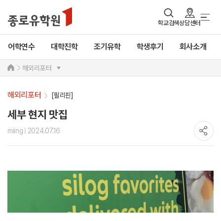
학교검색
상담센터
어학연수
대학진학
조기유학
학생후기
회사소개
해외리포터
해외리포터
[필리핀]
세부 현지 맛집
miing
| 2024.07.16