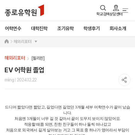
학교검색
상담센터
어학연수
대학진학
조기유학
학생후기
회사소개
해외리포터
해외리포터
[필리핀]
EV 어학원 졸업
miing
| 2024.12.22
드디어 짧았다면 짧았고, 길었다면 길었던 3개월 세부 어학연수가 끝이 났습
니다.
처음엔 3개월이 너무 길 것 같아서 끝이 도무지 보이지 않았어요.
적응할 때쯤 되면, 친한 친구들이 하나 둘씩 떠나갔고
처음으로 외국에서 길게 살아보는 거고 그 목표 중 하나가 영어라서 부담이