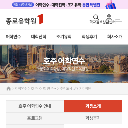
로그인
회원가입
학교검색
상담센터
어학연수 메인
어학연수
바로가기
+
어학연수
대학진학
조기유학
학생후기
회사소개
대학진학
미국
캐나다
조기/캠프
영국
호주
호주 어학연수
프로그램
호주 어학연수 안내
문화의 다양성, 매력적인 교육환경
학생후기
과정소개
프로그램
고객서비스
어학연수
호주 어학연수
추천도시 및 인기어학원
학생후기
유학가이드
프로모션
뉴질랜드
호주 어학연수 안내
과정소개
종로유학원
아일랜드
몰타
프로그램
학생후기
필리핀
일본