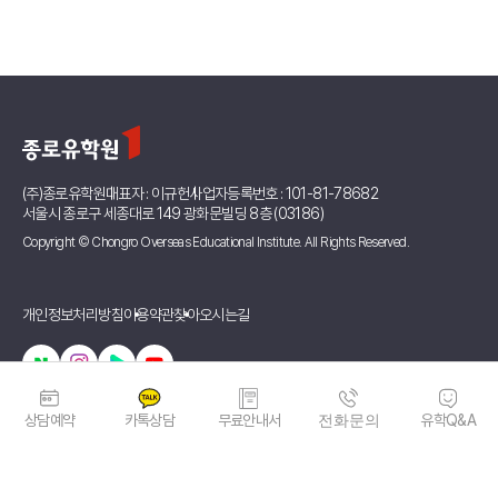
(주)종로유학원
대표자 : 이규헌
사업자등록번호 : 101-81-78682
서울시 종로구 세종대로 149 광화문빌딩 8층 (03186)
Copyright © Chongro Overseas Educational Institute. All Rights Reserved.
개인정보처리방침
이용약관
찾아오시는길
상담예약
카톡상담
무료안내서
전화문의
유학Q&A