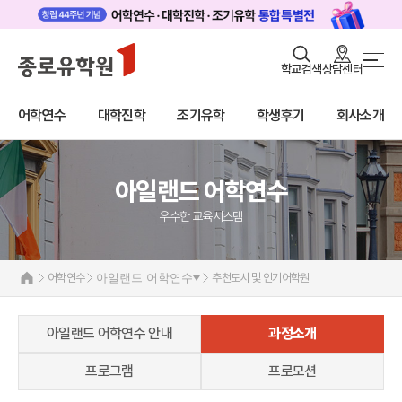
로그인
회원가입
학교검색
상담센터
어학연수 메인
어학연수
바로가기
+
어학연수
대학진학
조기유학
학생후기
회사소개
대학진학
미국
캐나다
조기/캠프
영국
호주
아일랜드 어학연수
프로그램
뉴질랜드
아일랜드
우수한 교육시스템
학생후기
아일랜드 어학연수 안내
고객서비스
과정소개
어학연수
아일랜드 어학연수
추천도시 및 인기어학원
프로그램
유학가이드
프로모션
아일랜드 어학연수 안내
과정소개
몰타
종로유학원
필리핀
프로그램
프로모션
일본
어학연수 정보