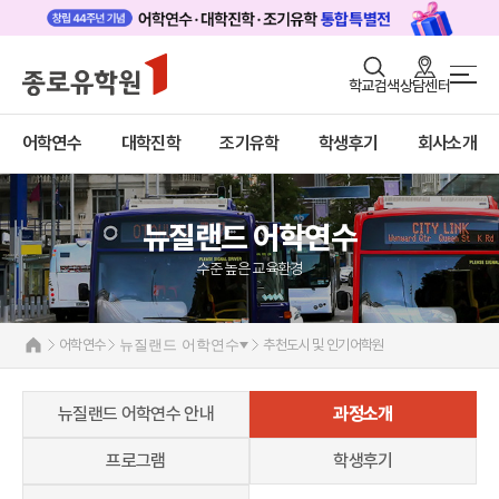
로그인
회원가입
학교검색
상담센터
어학연수 메인
어학연수
바로가기
+
어학연수
대학진학
조기유학
학생후기
회사소개
대학진학
미국
캐나다
조기/캠프
영국
호주
뉴질랜드 어학연수
프로그램
뉴질랜드
수준 높은 교육환경
뉴질랜드 어학연수 안내
학생후기
과정소개
고객서비스
프로그램
어학연수
뉴질랜드 어학연수
추천도시 및 인기어학원
유학가이드
학생후기
프로모션
뉴질랜드 어학연수 안내
과정소개
종로유학원
아일랜드
몰타
프로그램
학생후기
필리핀
일본