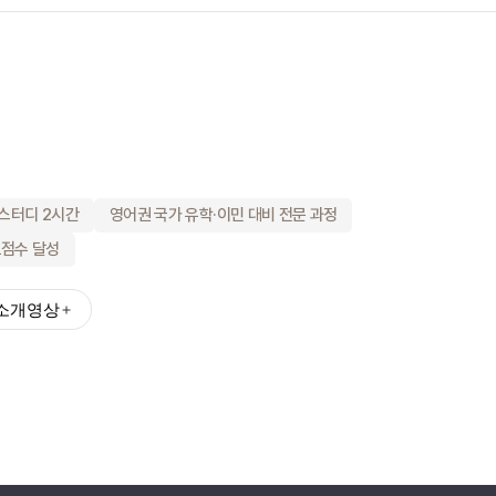
녁 스터디 2시간
영어권 국가 유학·이민 대비 전문 과정
표점수 달성
소개영상