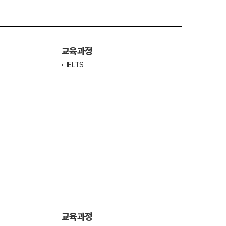
조기유학
교육과정
IELTS
기
조기유학 후기
-book 신청
국제학생증
교육과정