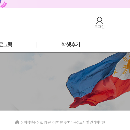
로그인
호주
안내
호주 어학연수 안내
과정소개
프로그램
로그램
학생후기
학생후기
프로모션
필리핀
안내
필리핀 어학연수 안내
과정소개
프로그램
학생후기
프로모션
어학연수
필리핀 어학연수
추천도시 및 인기어학원