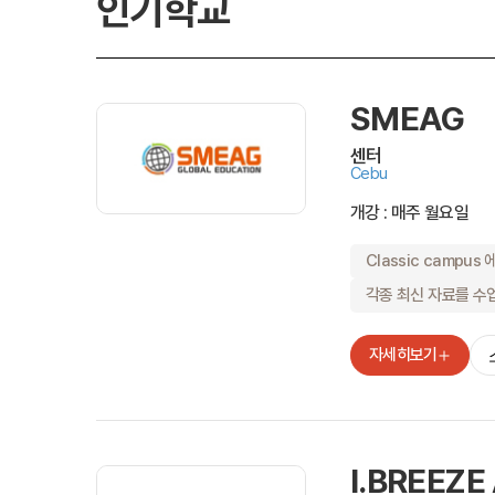
인기학교
프로그램
어학연수
SMEAG
센터
Cebu
개강 : 매주 월요일
학생후기
고마워요! 
Classic campus
교환학생 후
각종 최신 자료를 수
자세히보기
고객서비
회원 혜택
I.BREEZE
원스톱 서비스