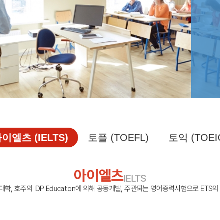
캠프 메인
바로가기 +
캐나다
영국
안내
캐나다 조기유학 안내
영국 조기유학 
프로그램
프로그램
공립유학
공립유학
국제학교
국제보딩
관리유학
관리유학
보딩스쿨
부모동반
필리핀
교환학생
학 안내
필리핀 조기유학 안내
미국 교환학생
프로그램
캐나다 교환학
국제학교
영국 교환학생
이엘츠 (IELTS)
토플 (TOEFL)
토익 (TOEI
보
아이엘츠
IELTS
, 호주의 IDP Education에 의해 공동개발, 주관되는 영어증력시험으로 ETS