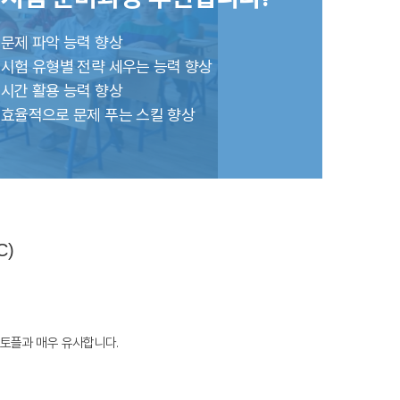
문제 파악 능력 향상
호주
시험 유형별 전략 세우는 능력 향상
안내
호주 조기유학 안내
시간 활용 능력 향상
프로그램
브리즈번유학
효율적으로 문제 푸는 스킬 향상
정착안내
영어캠프
영어캠프 HOME
생
프로그램
얼리버드
등록절차
C)
의 토플과 매우 유사합니다.