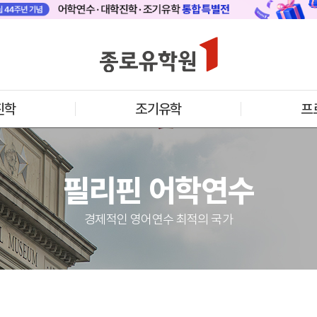
 메인
바로가기 +
캐나다
영국
안내
캐나다 어학연수 안내
영국 어학연수 
기어학원
추천도시 및 인기어학원
과정소개
프로그램
프로그램
진학
조기유학
프
학생후기
학생후기
프로모션
프로모션
아일랜드
몰타
수 안내
아일랜드 어학연수 안내
몰타 어학연수 
과정소개
과정소개
필리핀 어학연수
프로그램
프로그램
프로모션
프로모션
어학연수 정보
경제적인 영어연수 최적의 국가
안내
미국
캐나다
교
영국
호주
뉴질랜드
아일랜드
몰타
필리핀