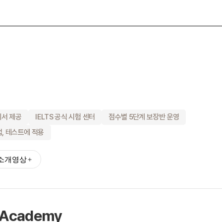
대학진학
전문과정
바로가기 +
종로유학원
어학연수 후기
대학합격 후
 에서 제공
IELTS 공식 시험 센터
점수별 5단계 보장반 운영
기
업, 테스트에 적용
소개영상
스
유학설명회
유학안내서 e
 Academy