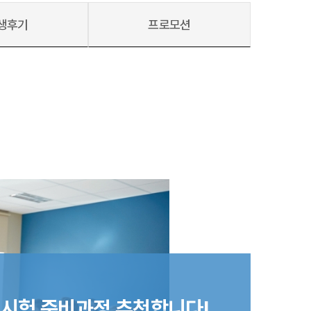
생후기
프로모션
호주
호주 유학 안내
대학진학
유학 후 취업/이민
프로그램
합격후기
대학순위
해외유학 정보
안내
미국
캐나다
영국
호주
뉴질랜드
시험 준비과정 추천합니다!