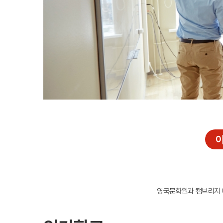
조기유학/
미국
미국 조기유학 
프로그램
교환학생
사립유학
보딩스쿨
관리유학
뉴질랜드
뉴질랜드 조기유
프로그램
관리유학
부모동반
아
조기유학 정
미국
호주
뉴질랜드
영국문화원과 캠브리지 대학