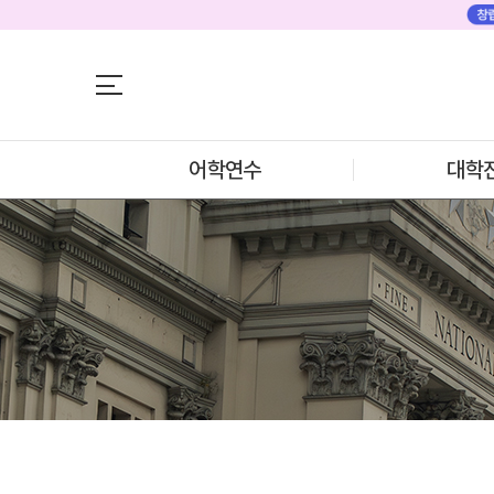
어학연수
어학연수
대학진학
미국
미국 어학연수 
조기/캠프
추천도시 및 인
프로그램
어학연수
대학
프로그램
학생후기
프로모션
학생후기
뉴질랜드
고객서비스
뉴질랜드 어학연
과정소개
유학가이드
프로그램
학생후기
종로유학원
프로모션
일본
일본 어학연수 
과정소개
학기별 추천학
프로그램