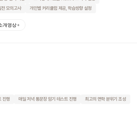
종합 유학컨설팅
약관정보
실전 모의고사
개인별 커리큘럼 제공, 학습방향 설정
고객만족 서비스
해외지사 서비스
소개영상
트 진행
매일 저녁 통문장 암기 테스트 진행
최고의 면학 분위기 조성