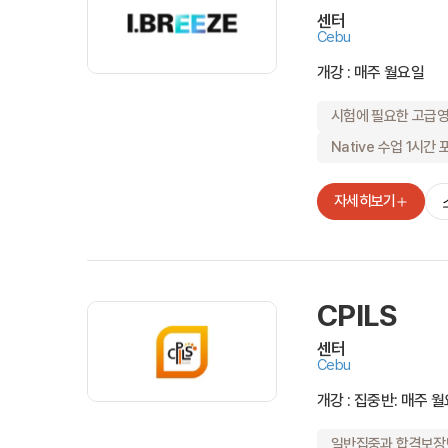
Plus 혜택
학교 프로모션 
센터
유학뉴스
Cebu
개강 : 매주 월요일
시험에 필요한 고급
Native 수업 1시간 
유학가이
상담예약
자세히보기
비자안내
CPILS
센터
종로유학
Cebu
상담센터 안
개강 : 집중반: 매주 
국내지사
해외지사
채용안내
일반집중과 합격보장반