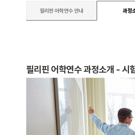
필리핀 어학연수 안내
과정
대학진학
미국
미국 유학 안내
대학진학
전공정보
프로그램
필리핀 어학연수 과정소개 - 시
합격후기
대학순위
뉴질랜드
뉴질랜드 유학 
대학진학
유학 후 취업/
프로그램
대학순위