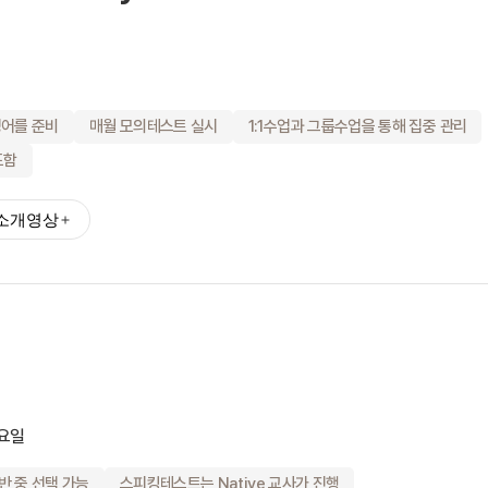
(장학혜택)
불편사항 접수
영어를 준비
매월 모의테스트 실시
1:1수업과 그룹수업을 통해 집중 관리
포함
드
유학Q&A
학교의뢰
소개영상
원
내
수상 & 인증
회사소개
월요일
브랜드 대상
수상 & 인증
서비스 안내
약관정보
 중 선택 가능
스피킹테스트는 Native 교사가 진행