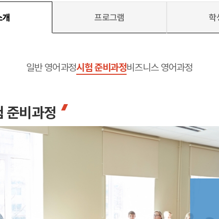
소개
프로그램
학
 메인
바로가기 +
일반 영어과정
시험 준비과정
비즈니스 영어과정
캐나다
영국
캐나다 유학 안내
영국 유학 안내
대학진학
대학진학
유학 후 취업/이민
전공정보
프로그램
프로그램
험 준비과정
합격후기
합격후기
대학순위
대학순위
일본
네덜란드
안내
일본 유학 안내
네덜란드 유학 
대학진학
대학진학
이민
프로그램
입학사례
대학순위
대학순위