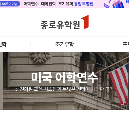
 메인
바로가기 +
캐나다
영국
안내
캐나다 어학연수 안내
영국 어학연수 
기어학원
추천도시 및 인기어학원
과정소개
프로그램
프로그램
진학
조기유학
프
학생후기
학생후기
프로모션
프로모션
아일랜드
몰타
수 안내
아일랜드 어학연수 안내
몰타 어학연수 
과정소개
과정소개
미국 어학연수
프로그램
프로그램
프로모션
프로모션
어학연수 정보
선진화된 교육 시스템과 폭넓은 선택이 가능한 국가
안내
미국
캐나다
교
영국
호주
뉴질랜드
아일랜드
몰타
필리핀