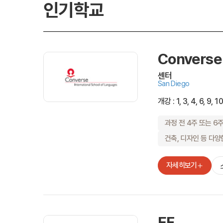
인기학교
프로그램
어학연수
Converse
센터
San Diego
학생후기
개강 : 1, 3, 4, 6, 9, 
고마워요! 
과정 전 4주 또는 6
교환학생 후
건축, 디자인 등 다양
자세히보기
고객서비
회원 혜택
원스톱 서비스
EF