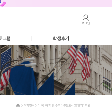
로그인
호주
안내
호주 어학연수 안내
과정소개
프로그램
로그램
학생후기
학생후기
프로모션
필리핀
안내
필리핀 어학연수 안내
과정소개
프로그램
학생후기
프로모션
어학연수
미국 어학연수
추천도시 및 인기어학원