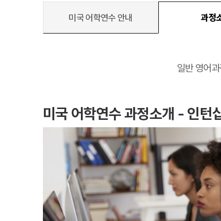
미국 어학연수 안내
과정
대학진학
일반 영어과
미국
미국 유학 안내
대학진학
전공정보
프로그램
미국 어학연수 과정소개 - 인턴
합격후기
대학순위
뉴질랜드
뉴질랜드 유학 
대학진학
유학 후 취업/
프로그램
대학순위