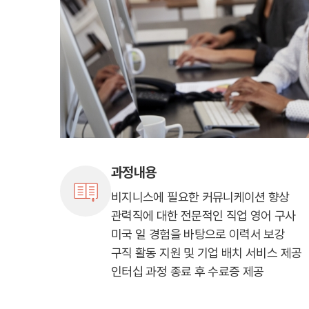
조기유학/
미국
미국 조기유학 
프로그램
교환학생
사립유학
보딩스쿨
관리유학
뉴질랜드
뉴질랜드 조기유
프로그램
과정내용
관리유학
부모동반
비지니스에 필요한 커뮤니케이션 향상
조기유학 정
관력직에 대한 전문적인 직업 영어 구사
미국
호주
미국 일 경험을 바탕으로 이력서 보강
뉴질랜드
구직 활동 지원 및 기업 배치 서비스 제공
인터십 과정 종료 후 수료증 제공