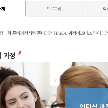
소개
프로그램
학
 메인
바로가기 +
정
대학 준비과정
시험 준비과정
TESOL 과정
비즈니스 영어과
캐나다
영국
캐나다 유학 안내
영국 유학 안내
대학진학
대학진학
유학 후 취업/이민
전공정보
프로그램
프로그램
십 과정
합격후기
합격후기
대학순위
대학순위
일본
네덜란드
안내
일본 유학 안내
네덜란드 유학 
대학진학
대학진학
이민
프로그램
입학사례
대학순위
대학순위
인턴십 과