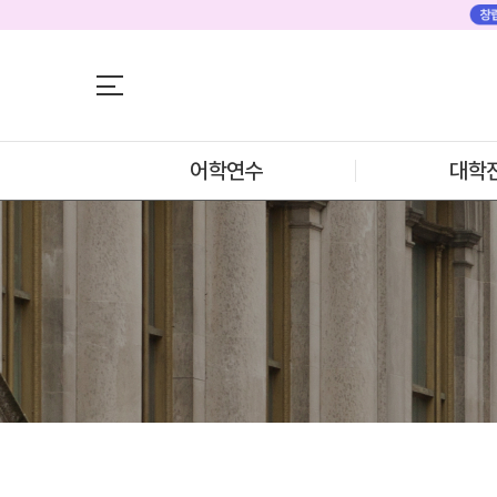
어학연수
어학연수
대학진학
미국
미국 어학연수 
조기/캠프
추천도시 및 인
프로그램
어학연수
대학
프로그램
학생후기
프로모션
학생후기
뉴질랜드
고객서비스
뉴질랜드 어학연
과정소개
유학가이드
프로그램
학생후기
종로유학원
프로모션
일본
일본 어학연수 
과정소개
학기별 추천학
프로그램