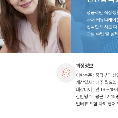
캠프 메인
바로가기 +
성공적인 직장생활
캐나다
영국
사내 커뮤니케이션
안내
캐나다 조기유학 안내
영국 조기유학 
선택한 도시를 다
프로그램
프로그램
공립유학
공립유학
교실 수업 및 실제
국제학교
국제보딩
관리유학
관리유학
보딩스쿨
부모동반
필리핀
교환학생
학 안내
필리핀 조기유학 안내
미국 교환학생
프로그램
캐나다 교환학
과정정보
국제학교
영국 교환학생
어학수준 : 중급부터 
보
개강일자 : 매주 월요일
대상나이 : 만 18 ~ 19
한반명수 : 평균 12-15
인터뷰 포함 자체 영어