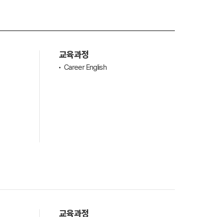
조기유학
교육과정
Career English
기
조기유학 후기
-book 신청
국제학생증
교육과정