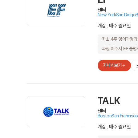
Plus 혜택
학교 프로모션 
센터
유학뉴스
New York
San Diego
B
개강 : 매주 월요일
최소 4주 영어과정과
과정 이수시 EF 증명
유학가이
상담예약
자세히보기
비자안내
TALK
종로유학
센터
Boston
San Francisco
상담센터 안
국내지사
개강 : 매주 월요일
해외지사
채용안내