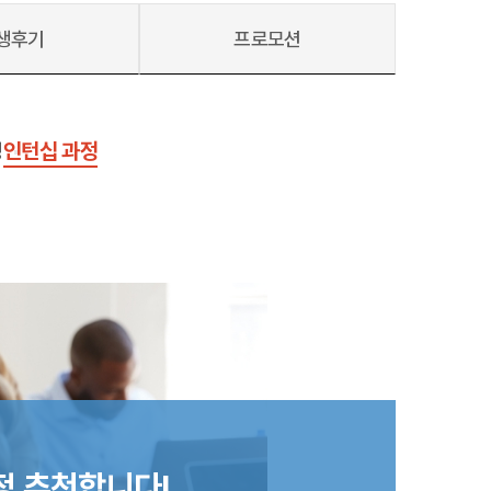
생후기
프로모션
정
인턴십 과정
호주
호주 유학 안내
대학진학
유학 후 취업/이민
프로그램
합격후기
대학순위
해외유학 정보
안내
미국
캐나다
영국
호주
뉴질랜드
정 추천합니다!