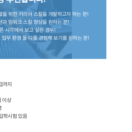
을 위한 커리어 스킬을 개발하고자 하는 분!
호주
과 팀워크 스킬 향상을 원하는 분!
안내
호주 조기유학 안내
른 시각에서 보고 싶은 경우!
프로그램
브리즈번유학
 업무 환경 둘 다를 경험해 보기를 원하는 분!
정착안내
영어캠프
영어캠프 HOME
생
프로그램
얼리버드
등록절차
상급까지
세 이상
명
 입학시험 있음