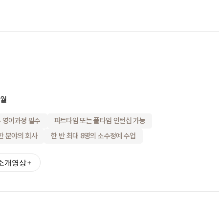
대학진학
전문과정
바로가기 +
10월
종로유학원
어학연수 후기
대학합격 후
주 영어과정 필수
파트타임 또는 풀타임 인턴십 가능
기
한 분야의 회사
한 반 최대 8명의 소수정예 수업
소개영상
스
유학설명회
유학안내서 e