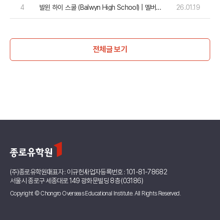
4
발윈 하이 스쿨 (Balwyn High School) | 멜버
26.01.19
른 동부 최고의 학업 성취도를 자랑하는 명문
전체글 보기
(주)종로유학원
대표자 : 이규헌
사업자등록번호 : 101-81-78682
서울시 종로구 세종대로 149 광화문빌딩 8층 (03186)
Copyright © Chongro Overseas Educational Institute. All Rights Reserved.