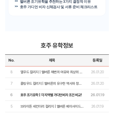
멜버른 조기유학을 추천하는 3가지 결정적 이유
호주 가디언 비자 신체검사 및 서류 준비 체크리스트
호주 유학정보
No.
제목
등록일
8
엘우드 컬리지 | 멜버른 해변의 여유와 최상위 학
26.01.20
업 성취가 공존하는 곳
7
콜링우드 컬리지 | 멜버른의 유구한 역사와 창의
26.01.20
적 자율성을 담은 학교
6
호주 조기유학 | 각 지역별 가디언비자 조건 비교!
26.01.19
5
브라이튼 세컨더리 컬리지 | 멜버른 베이사이드
26.01.19
의 해변과 학업이 조화로운 명문