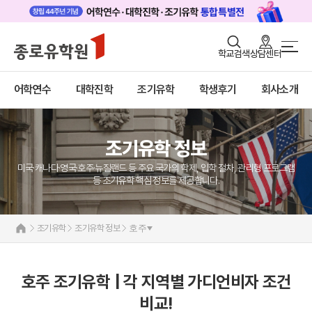
로그인
회원가입
학교검색
상담센터
조기유학/캠프 메인
어학연수
바로가기
+
어학연수
대학진학
조기유학
학생후기
회사소개
대학진학
미국
캐나다
조기/캠프
영국
호주
조기유학 정보
프로그램
뉴질랜드
필리핀
미국·캐나다·영국·호주·뉴질랜드 등 주요 국가의 학제, 입학 절차, 관리형 프로그램
학생후기
교환학생
등 조기유학 핵심 정보를 제공합니다.
영어캠프
고객서비스
조기유학 정보
조기유학
조기유학 정보
호주
유학가이드
종로유학원
호주 조기유학 | 각 지역별 가디언비자 조건
비교!